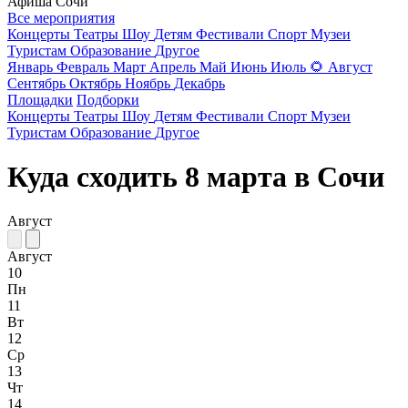
Афиша Сочи
Все мероприятия
Концерты
Театры
Шоу
Детям
Фестивали
Спорт
Музеи
Туристам
Образование
Другое
Январь
Февраль
Март
Апрель
Май
Июнь
Июль
🌻
Август
Сентябрь
Октябрь
Ноябрь
Декабрь
Площадки
Подборки
Концерты
Театры
Шоу
Детям
Фестивали
Спорт
Музеи
Туристам
Образование
Другое
Куда сходить 8 марта в Сочи
Август
Август
10
Пн
11
Вт
12
Ср
13
Чт
14