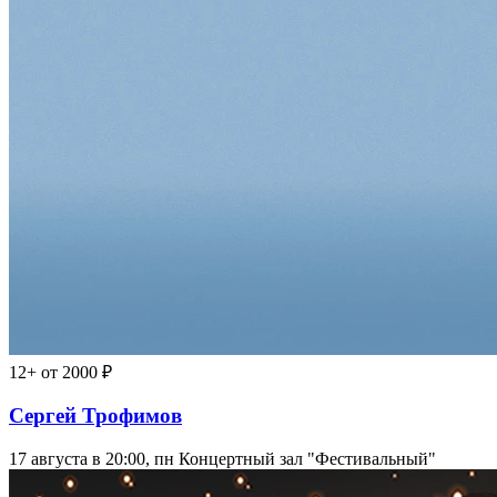
16+
от 3500 ₽
Баста
13 августа в 20:00, чт
Ледовый дворец «Айсберг»