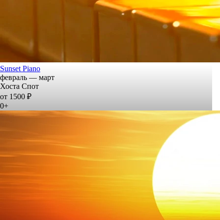
Sunset Piano
февраль — март
Хоста Спот
от 1500 ₽
0+