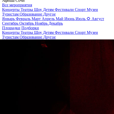
Афиша Сочи
Все мероприятия
Концерты
Театры
Шоу
Детям
Фестивали
Спорт
Музеи
Туристам
Образование
Другое
Январь
Февраль
Март
Апрель
Май
Июнь
Июль
🌻
Август
Сентябрь
Октябрь
Ноябрь
Декабрь
Площадки
Подборки
Концерты
Театры
Шоу
Детям
Фестивали
Спорт
Музеи
Туристам
Образование
Другое