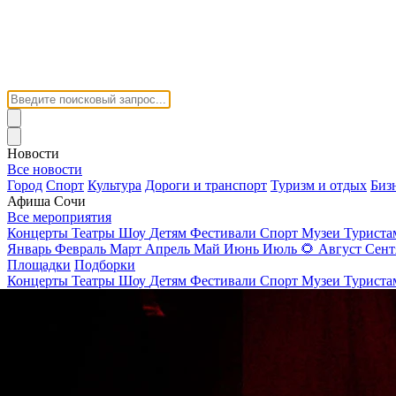
Новости
Все новости
Город
Спорт
Культура
Дороги и транспорт
Туризм и отдых
Биз
Афиша Сочи
Все мероприятия
Концерты
Театры
Шоу
Детям
Фестивали
Спорт
Музеи
Турист
Январь
Февраль
Март
Апрель
Май
Июнь
Июль
🌻
Август
Сент
Площадки
Подборки
Концерты
Театры
Шоу
Детям
Фестивали
Спорт
Музеи
Турист