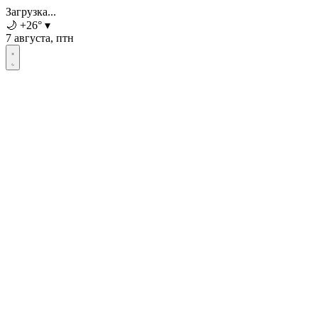
Загрузка...
🌙
+26
°
▾
7 августа, птн