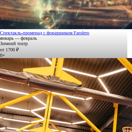
Спектакль-променад с фонарщиком Farolero
январь — февраль
Зимний театр
от 1700 ₽
0+