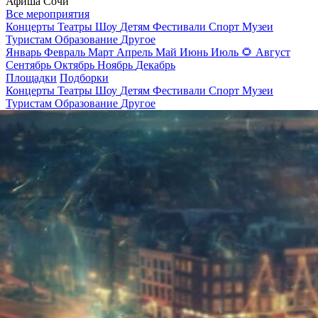
Афиша Сочи
Все мероприятия
Концерты
Театры
Шоу
Детям
Фестивали
Спорт
Музеи
Туристам
Образование
Другое
Январь
Февраль
Март
Апрель
Май
Июнь
Июль
🌻
Август
Сентябрь
Октябрь
Ноябрь
Декабрь
Площадки
Подборки
Концерты
Театры
Шоу
Детям
Фестивали
Спорт
Музеи
Туристам
Образование
Другое