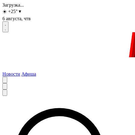
Загрузка...
☀️
+25
°
▾
6 августа, чтв
Новости
Афиша