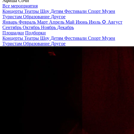
Афиша Сочи
Все мероприятия
Концерты
Театры
Шоу
Детям
Фестивали
Спорт
Музеи
Туристам
Образование
Другое
Январь
Февраль
Март
Апрель
Май
Июнь
Июль
🌻
Август
Сентябрь
Октябрь
Ноябрь
Декабрь
Площадки
Подборки
Концерты
Театры
Шоу
Детям
Фестивали
Спорт
Музеи
Туристам
Образование
Другое