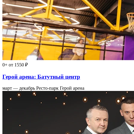
0+
от 1550 ₽
Герой арена: Батутный центр
март — декабрь
Ресто-парк Герой арена