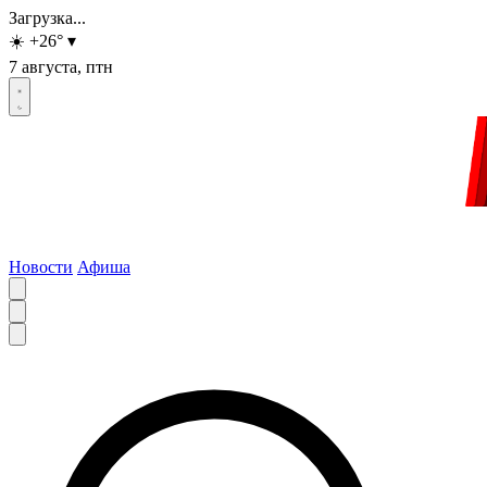
Загрузка...
☀️
+26
°
▾
7 августа, птн
Новости
Афиша