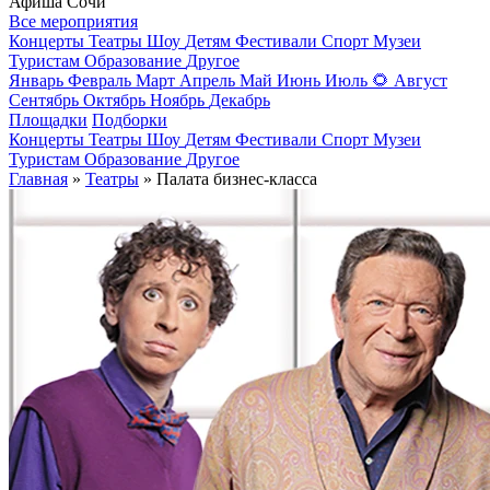
Афиша Сочи
Все мероприятия
Концерты
Театры
Шоу
Детям
Фестивали
Спорт
Музеи
Туристам
Образование
Другое
Январь
Февраль
Март
Апрель
Май
Июнь
Июль
🌻
Август
Сентябрь
Октябрь
Ноябрь
Декабрь
Площадки
Подборки
Концерты
Театры
Шоу
Детям
Фестивали
Спорт
Музеи
Туристам
Образование
Другое
Главная
»
Театры
» Палата бизнес-класса