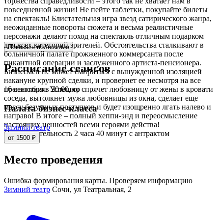
торжества справедливости – этого так не хватает нам в
повседневной жизни! Не пейте таблетки, покупайте билеты
на спектакль! Блистательная игра звезд сатирического жанра,
неожиданные повороты сюжета и весьма реалистичные
персонажи делают поход на спектакль отличным подарком
для всех категорий зрителей. Обстоятельства сталкивают в
Показать полностью
больничной палате прожженного коммерсанта после
пикантной операции и заслуженного артиста-пенсионера.
Расписание сеансов
Бизнесмен не может смириться с вынужденной изоляцией
накануне крупной сделки, и провернет ее несмотря на все
16 сентября в 20:00, ср
препятствия. Успешно спрячет любовницу от жены в кровати
соседа, вытолкнет мужа любовницы из окна, сделает еще
массу безумных поступков и будет изощренно лгать налево и
Палата бизнес-класса
направо! В итоге – полный хеппи-энд и переосмысление
настоящих ценностей всеми героями действа!
Зимний театр
Продолжительность 2 часа 40 минут с антрактом
от 1500 ₽
Место проведения
Ошибка формирования карты. Проверяем информацию
Зимний театр
Сочи, ул Театральная, 2