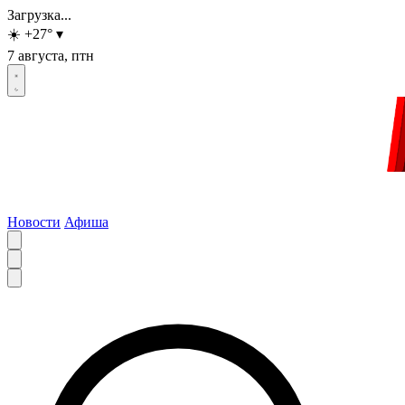
Загрузка...
☀️
+27
°
▾
7 августа, птн
Новости
Афиша