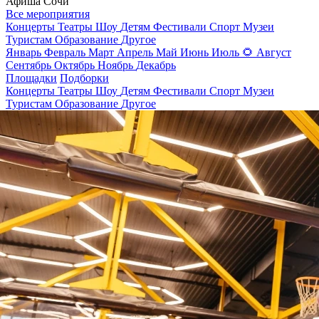
Афиша Сочи
Все мероприятия
Концерты
Театры
Шоу
Детям
Фестивали
Спорт
Музеи
Туристам
Образование
Другое
Январь
Февраль
Март
Апрель
Май
Июнь
Июль
🌻
Август
Сентябрь
Октябрь
Ноябрь
Декабрь
Площадки
Подборки
Концерты
Театры
Шоу
Детям
Фестивали
Спорт
Музеи
Туристам
Образование
Другое