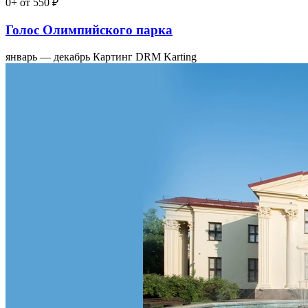
0+
от 550 ₽
Голос Олимпийского парка
январь — декабрь
Картинг DRM Karting