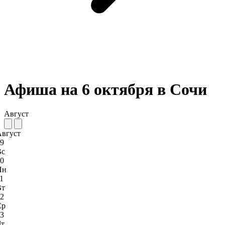
Афиша на 6 октября в Сочи
Август
Август
9
Вс
0
Пн
1
Вт
2
Ср
3
Чт