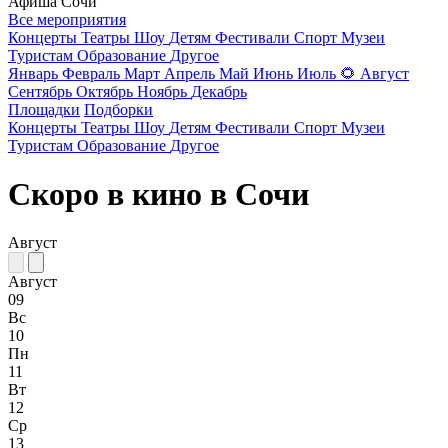
Афиша Сочи
Все мероприятия
Концерты
Театры
Шоу
Детям
Фестивали
Спорт
Музеи
Туристам
Образование
Другое
Январь
Февраль
Март
Апрель
Май
Июнь
Июль
🌻
Август
Сентябрь
Октябрь
Ноябрь
Декабрь
Площадки
Подборки
Концерты
Театры
Шоу
Детям
Фестивали
Спорт
Музеи
Туристам
Образование
Другое
Скоро в кино в Сочи
Август
Август
09
Вс
10
Пн
11
Вт
12
Ср
13