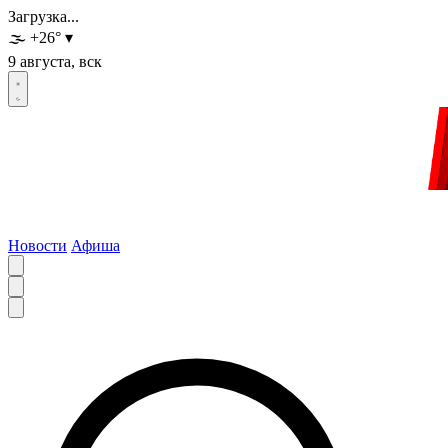
Загрузка...
🌫️
+26
°
▾
9 августа, вск
Новости
Афиша