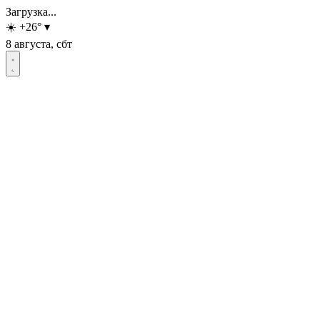
Загрузка...
☀️
+26
°
▾
8 августа, сбт