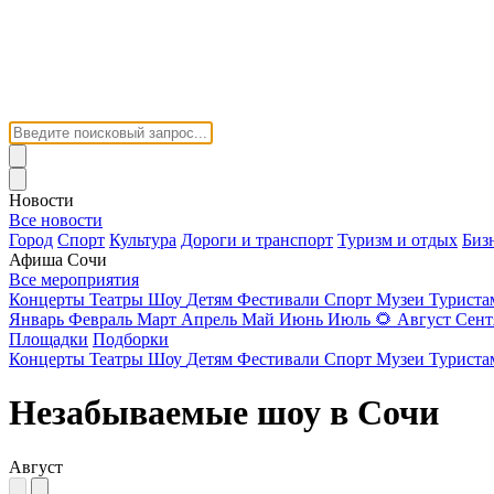
Новости
Все новости
Город
Спорт
Культура
Дороги и транспорт
Туризм и отдых
Биз
Афиша Сочи
Все мероприятия
Концерты
Театры
Шоу
Детям
Фестивали
Спорт
Музеи
Турист
Январь
Февраль
Март
Апрель
Май
Июнь
Июль
🌻
Август
Сент
Площадки
Подборки
Концерты
Театры
Шоу
Детям
Фестивали
Спорт
Музеи
Турист
Незабываемые шоу в Сочи
Август