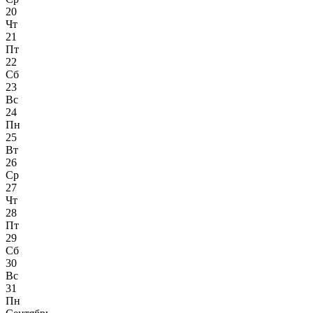
20
Чт
21
Пт
22
Сб
23
Вс
24
Пн
25
Вт
26
Ср
27
Чт
28
Пт
29
Сб
30
Вс
31
Пн