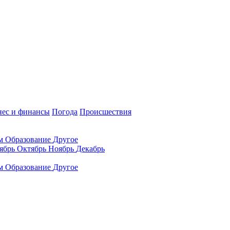
нес и финансы
Погода
Происшествия
ам
Образование
Другое
ябрь
Октябрь
Ноябрь
Декабрь
ам
Образование
Другое