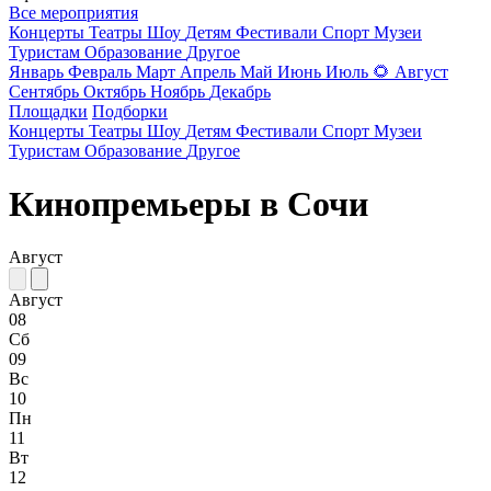
Все мероприятия
Концерты
Театры
Шоу
Детям
Фестивали
Спорт
Музеи
Туристам
Образование
Другое
Январь
Февраль
Март
Апрель
Май
Июнь
Июль
🌻
Август
Сентябрь
Октябрь
Ноябрь
Декабрь
Площадки
Подборки
Концерты
Театры
Шоу
Детям
Фестивали
Спорт
Музеи
Туристам
Образование
Другое
Кинопремьеры в Сочи
Август
Август
08
Сб
09
Вс
10
Пн
11
Вт
12