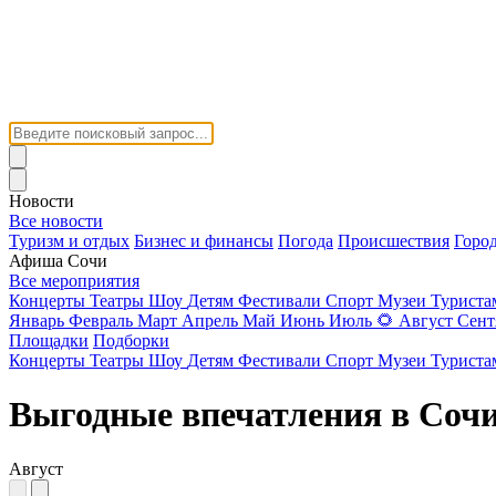
Новости
Все новости
Туризм и отдых
Бизнес и финансы
Погода
Происшествия
Горо
Афиша Сочи
Все мероприятия
Концерты
Театры
Шоу
Детям
Фестивали
Спорт
Музеи
Турист
Январь
Февраль
Март
Апрель
Май
Июнь
Июль
🌻
Август
Сент
Площадки
Подборки
Концерты
Театры
Шоу
Детям
Фестивали
Спорт
Музеи
Турист
Выгодные впечатления в Соч
Август