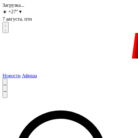
Загрузка...
☀️
+27
°
▾
7 августа, птн
Новости
Афиша