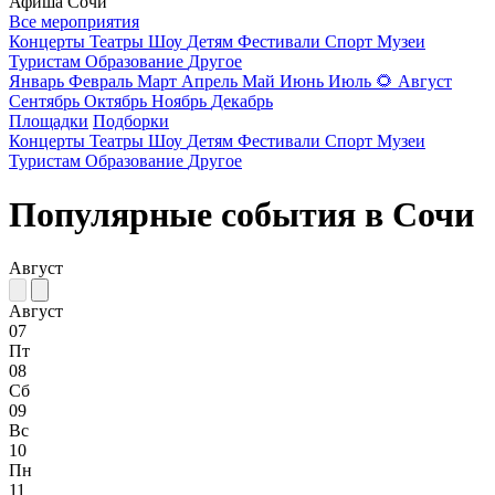
Афиша Сочи
Все мероприятия
Концерты
Театры
Шоу
Детям
Фестивали
Спорт
Музеи
Туристам
Образование
Другое
Январь
Февраль
Март
Апрель
Май
Июнь
Июль
🌻
Август
Сентябрь
Октябрь
Ноябрь
Декабрь
Площадки
Подборки
Концерты
Театры
Шоу
Детям
Фестивали
Спорт
Музеи
Туристам
Образование
Другое
Популярные события в Сочи
Август
Август
07
Пт
08
Сб
09
Вс
10
Пн
11