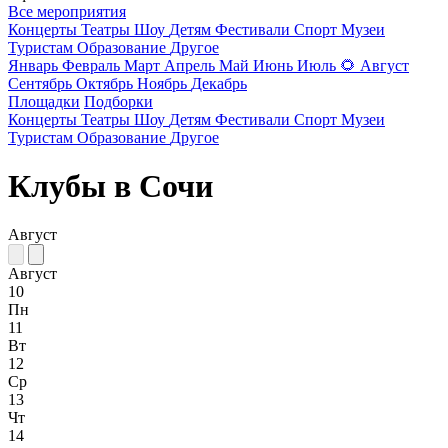
Все мероприятия
Концерты
Театры
Шоу
Детям
Фестивали
Спорт
Музеи
Туристам
Образование
Другое
Январь
Февраль
Март
Апрель
Май
Июнь
Июль
🌻
Август
Сентябрь
Октябрь
Ноябрь
Декабрь
Площадки
Подборки
Концерты
Театры
Шоу
Детям
Фестивали
Спорт
Музеи
Туристам
Образование
Другое
Клубы в Сочи
Август
Август
10
Пн
11
Вт
12
Ср
13
Чт
14