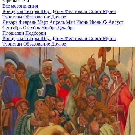
Афиша Сочи
Все мероприятия
Концерты
Театры
Шоу
Детям
Фестивали
Спорт
Музеи
Туристам
Образование
Другое
Январь
Февраль
Март
Апрель
Май
Июнь
Июль
🌻
Август
Сентябрь
Октябрь
Ноябрь
Декабрь
Площадки
Подборки
Концерты
Театры
Шоу
Детям
Фестивали
Спорт
Музеи
Туристам
Образование
Другое