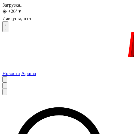
Загрузка...
☀️
+26
°
▾
7 августа, птн
Новости
Афиша