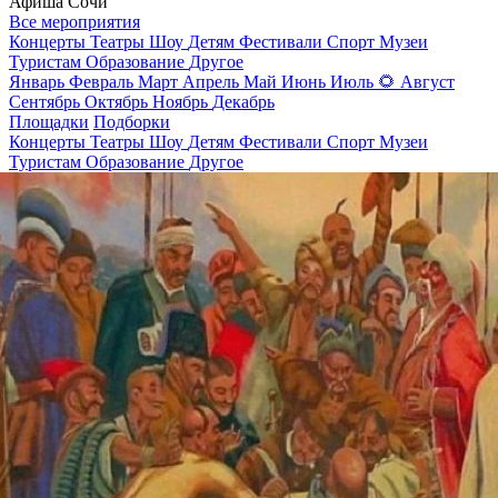
Афиша Сочи
Все мероприятия
Концерты
Театры
Шоу
Детям
Фестивали
Спорт
Музеи
Туристам
Образование
Другое
Январь
Февраль
Март
Апрель
Май
Июнь
Июль
🌻
Август
Сентябрь
Октябрь
Ноябрь
Декабрь
Площадки
Подборки
Концерты
Театры
Шоу
Детям
Фестивали
Спорт
Музеи
Туристам
Образование
Другое