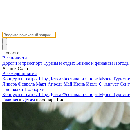
Новости
Все новости
Дороги и транспорт
Туризм и отдых
Бизнес и финансы
Погода
Афиша Сочи
Все мероприятия
Концерты
Театры
Шоу
Детям
Фестивали
Спорт
Музеи
Турист
Январь
Февраль
Март
Апрель
Май
Июнь
Июль
🌻
Август
Сент
Площадки
Подборки
Концерты
Театры
Шоу
Детям
Фестивали
Спорт
Музеи
Турист
Главная
»
Детям
» Зоопарк Рио