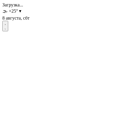
Загрузка...
🌫️
+25
°
▾
8 августа, сбт