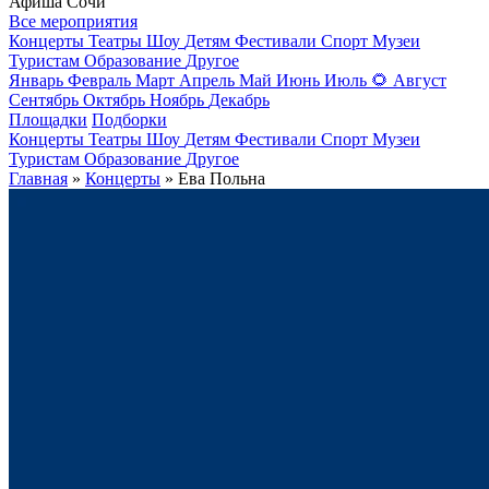
Афиша Сочи
Все мероприятия
Концерты
Театры
Шоу
Детям
Фестивали
Спорт
Музеи
Туристам
Образование
Другое
Январь
Февраль
Март
Апрель
Май
Июнь
Июль
🌻
Август
Сентябрь
Октябрь
Ноябрь
Декабрь
Площадки
Подборки
Концерты
Театры
Шоу
Детям
Фестивали
Спорт
Музеи
Туристам
Образование
Другое
Главная
»
Концерты
» Ева Польна