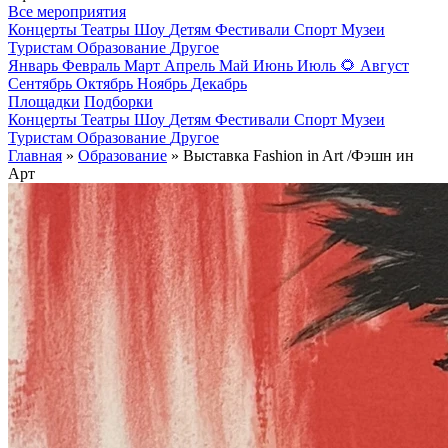
Все мероприятия
Концерты
Театры
Шоу
Детям
Фестивали
Спорт
Музеи
Туристам
Образование
Другое
Январь
Февраль
Март
Апрель
Май
Июнь
Июль
🌻
Август
Сентябрь
Октябрь
Ноябрь
Декабрь
Площадки
Подборки
Концерты
Театры
Шоу
Детям
Фестивали
Спорт
Музеи
Туристам
Образование
Другое
Главная
»
Образование
» Выставка Fashion in Art /Фэшн ин
Арт