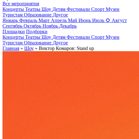
Все мероприятия
Концерты
Театры
Шоу
Детям
Фестивали
Спорт
Музеи
Туристам
Образование
Другое
Январь
Февраль
Март
Апрель
Май
Июнь
Июль
🌻
Август
Сентябрь
Октябрь
Ноябрь
Декабрь
Площадки
Подборки
Концерты
Театры
Шоу
Детям
Фестивали
Спорт
Музеи
Туристам
Образование
Другое
Главная
»
Шоу
» Виктор Комаров: Stand up