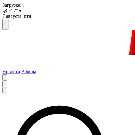
Загрузка...
🌙
+27
°
▾
7 августа, птн
Новости
Афиша