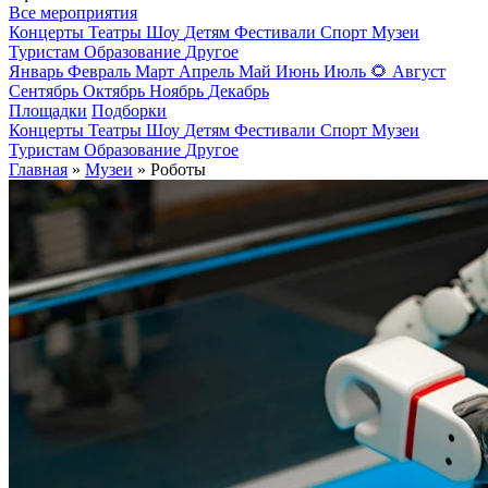
Все мероприятия
Концерты
Театры
Шоу
Детям
Фестивали
Спорт
Музеи
Туристам
Образование
Другое
Январь
Февраль
Март
Апрель
Май
Июнь
Июль
🌻
Август
Сентябрь
Октябрь
Ноябрь
Декабрь
Площадки
Подборки
Концерты
Театры
Шоу
Детям
Фестивали
Спорт
Музеи
Туристам
Образование
Другое
Главная
»
Музеи
» Роботы