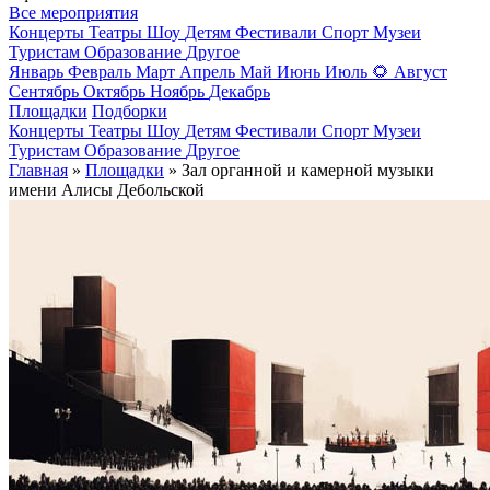
Все мероприятия
Концерты
Театры
Шоу
Детям
Фестивали
Спорт
Музеи
Туристам
Образование
Другое
Январь
Февраль
Март
Апрель
Май
Июнь
Июль
🌻
Август
Сентябрь
Октябрь
Ноябрь
Декабрь
Площадки
Подборки
Концерты
Театры
Шоу
Детям
Фестивали
Спорт
Музеи
Туристам
Образование
Другое
Главная
»
Площадки
» Зал органной и камерной музыки
имени Алисы Дебольской