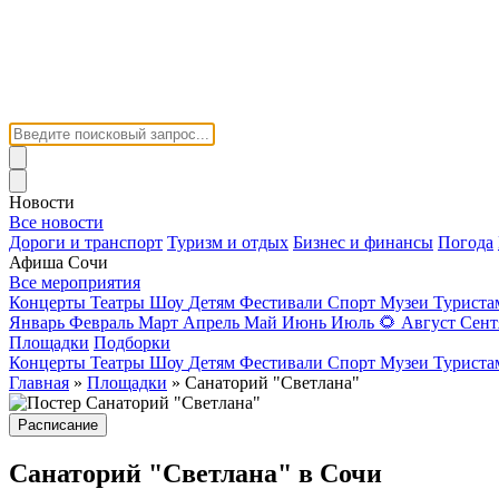
Новости
Все новости
Дороги и транспорт
Туризм и отдых
Бизнес и финансы
Погода
Афиша Сочи
Все мероприятия
Концерты
Театры
Шоу
Детям
Фестивали
Спорт
Музеи
Турист
Январь
Февраль
Март
Апрель
Май
Июнь
Июль
🌻
Август
Сент
Площадки
Подборки
Концерты
Театры
Шоу
Детям
Фестивали
Спорт
Музеи
Турист
Главная
»
Площадки
» Санаторий "Светлана"
Расписание
Санаторий "Светлана" в Сочи