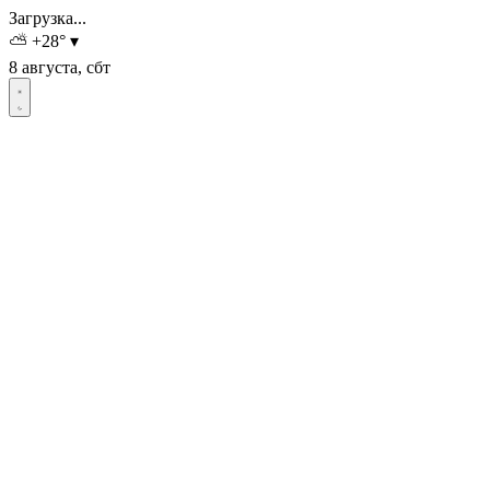
Загрузка...
⛅
+28
°
▾
8 августа, сбт