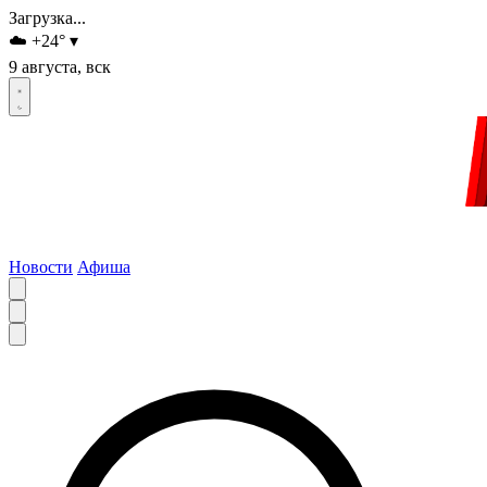
Загрузка...
☁️
+24
°
▾
9 августа, вск
Новости
Афиша