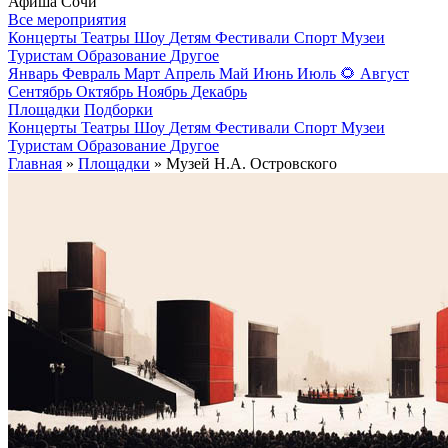
Афиша Сочи
Все мероприятия
Концерты
Театры
Шоу
Детям
Фестивали
Спорт
Музеи
Туристам
Образование
Другое
Январь
Февраль
Март
Апрель
Май
Июнь
Июль
🌻
Август
Сентябрь
Октябрь
Ноябрь
Декабрь
Площадки
Подборки
Концерты
Театры
Шоу
Детям
Фестивали
Спорт
Музеи
Туристам
Образование
Другое
Главная
»
Площадки
» Музей Н.А. Островского