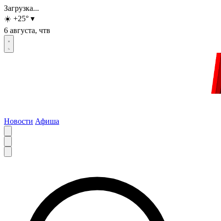
Загрузка...
☀️
+25
°
▾
6 августа, чтв
Новости
Афиша