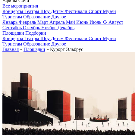
Афиша Сочи
Все мероприятия
Концерты
Театры
Шоу
Детям
Фестивали
Спорт
Музеи
Туристам
Образование
Другое
Январь
Февраль
Март
Апрель
Май
Июнь
Июль
🌻
Август
Сентябрь
Октябрь
Ноябрь
Декабрь
Площадки
Подборки
Концерты
Театры
Шоу
Детям
Фестивали
Спорт
Музеи
Туристам
Образование
Другое
Главная
»
Площадки
» Курорт Эльбрус