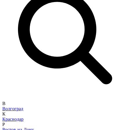
В
Волгоград
К
Краснодар
Р
Ростов-на-Дону