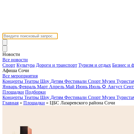
Новости
Все новости
Спорт
Культура
Дороги и транспорт
Туризм и отдых
Бизнес и 
Афиша Сочи
Все мероприятия
Концерты
Театры
Шоу
Детям
Фестивали
Спорт
Музеи
Турист
Январь
Февраль
Март
Апрель
Май
Июнь
Июль
🌻
Август
Сент
Площадки
Подборки
Концерты
Театры
Шоу
Детям
Фестивали
Спорт
Музеи
Турист
Главная
»
Площадки
» ЦБС Лазаревского района Сочи