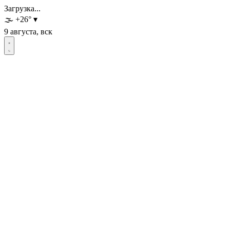
Загрузка...
🌫️
+26
°
▾
9 августа, вск