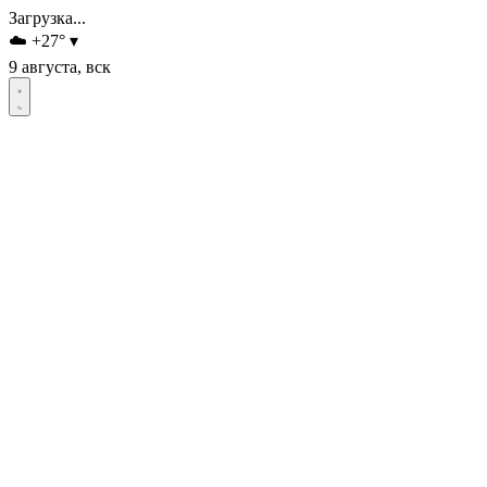
Загрузка...
☁️
+27
°
▾
9 августа, вск