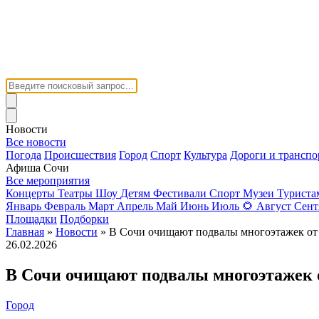
Новости
Все новости
Погода
Происшествия
Город
Спорт
Культура
Дороги и транспо
Афиша Сочи
Все мероприятия
Концерты
Театры
Шоу
Детям
Фестивали
Спорт
Музеи
Турист
Январь
Февраль
Март
Апрель
Май
Июнь
Июль
🌻
Август
Сент
Площадки
Подборки
Главная
»
Новости
» В Сочи очищают подвалы многоэтажек от 
26.02.2026
В Сочи очищают подвалы многоэтажек о
Город