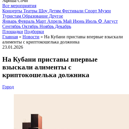
Афиша Сочи
Все мероприятия
Концерты
Театры
Шоу
Детям
Фестивали
Спорт
Музеи
Туристам
Образование
Другое
Январь
Февраль
Март
Апрель
Май
Июнь
Июль
🌻
Август
Сентябрь
Октябрь
Ноябрь
Декабрь
Площадки
Подборки
Главная
»
Новости
» На Кубани приставы впервые взыскали
алименты с криптокошелька должника
23.01.2026
На Кубани приставы впервые
взыскали алименты с
криптокошелька должника
Город